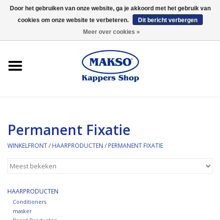
Door het gebruiken van onze website, ga je akkoord met het gebruik van
cookies om onze website te verbeteren.
Dit bericht verbergen
0 Artikelen - €0,00
Meer over cookies »
Winkelfront
Kappersproducten
Haarproducten
Permanent Fixatie
Kaaral
WINKELFRONT
/
HAARPRODUCTEN
/
PERMANENT FIXATIE
360
Merken
HAARPRODUCTEN
Conditioners
masker
Merken