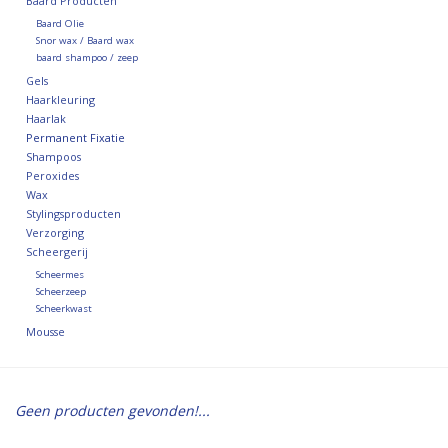
Baard Producten
Baard Olie
Snor wax / Baard wax
baard shampoo / zeep
Gels
Haarkleuring
Haarlak
Permanent Fixatie
Shampoos
Peroxides
Wax
Stylingsproducten
Verzorging
Scheergerij
Scheermes
Scheerzeep
Scheerkwast
Mousse
Geen producten gevonden!...