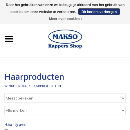
Door het gebruiken van onze website, ga je akkoord met het gebruik van
cookies om onze website te verbeteren.
Dit bericht verbergen
0 Artikelen - €0,00
Meer over cookies »
Winkelfront
Kappersproducten
Haarproducten
Haarproducten
Kaaral
WINKELFRONT
/
HAARPRODUCTEN
360
Merken
Haartypes
Merken