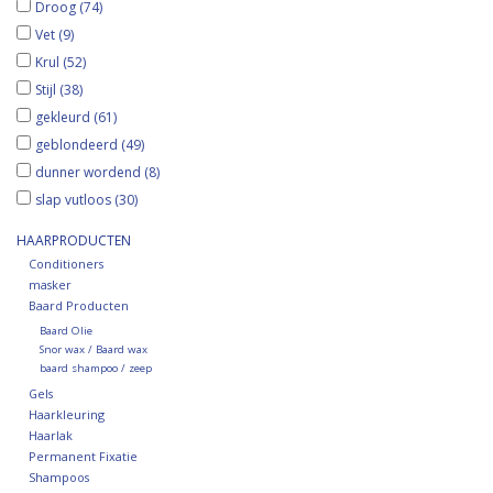
Droog
(74)
Vet
(9)
Krul
(52)
Stijl
(38)
gekleurd
(61)
geblondeerd
(49)
dunner wordend
(8)
slap vutloos
(30)
HAARPRODUCTEN
Conditioners
masker
Baard Producten
Baard Olie
Snor wax / Baard wax
baard shampoo / zeep
Gels
Haarkleuring
Haarlak
Permanent Fixatie
Shampoos