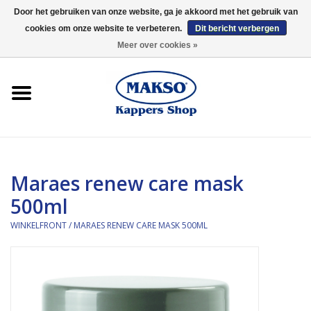
Door het gebruiken van onze website, ga je akkoord met het gebruik van
cookies om onze website te verbeteren.
Dit bericht verbergen
0 Artikelen - €0,00
Meer over cookies »
Winkelfront
Kappersproducten
Haarproducten
Maraes renew care mask
Kaaral
500ml
360
WINKELFRONT
/
MARAES RENEW CARE MASK 500ML
Merken
Merken