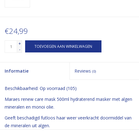
€24,99
+
TOEVOEGEN AAN WINKELWAGEN
-
Informatie
Reviews
(0)
Beschikbaarheid:
Op voorraad
(105)
Maraes renew care mask 500ml hydraterend masker met algen
mineralen en monoi olie.
Geeft beschadigd futloos haar weer veerkracht doormiddel van
de mineralen uit algen.
De monoi olie voedt het haar diep en geeft een ongekende