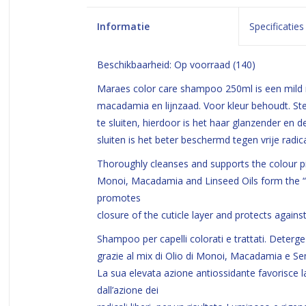
Informatie
Specificaties
Beschikbaarheid:
Op voorraad
(140)
Maraes color care shampoo 250ml is een mild 
macadamia en lijnzaad. Voor kleur behoudt. St
te sluiten, hierdoor is het haar glanzender en d
sluiten is het beter beschermd tegen vrije radic
Thoroughly cleanses and supports the colour pi
Monoi, Macadamia and Linseed Oils form the “Fi
promotes
closure of the cuticle layer and protects against
Shampoo per capelli colorati e trattati. Deterg
grazie al mix di Olio di Monoi, Macadamia e Sem
La sua elevata azione antiossidante favorisce la
dall’azione dei