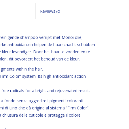
Reviews
(0)
reinigende shampoo verrijkt met Monoi olie,
erke antioxidanten helpen de haarschacht schubben
e kleur levendiger. Door het haar te voeden en te
alen, dit bevordert het behoud van de kleur.
gments within the hair.
rm Color” system. Its high antioxidant action
 free radicals for a bright and rejuvenated result.
e a fondo senza aggredire i pigmenti coloranti
i di Lino che dà origine al sistema “Firm Color”.
 chiusura delle cuticole e protegge il colore