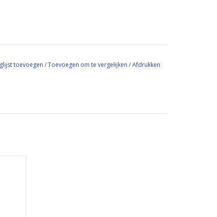
glijst toevoegen
/
Toevoegen om te vergelijken
/
Afdrukken
aar
laat.
olie.
GEN