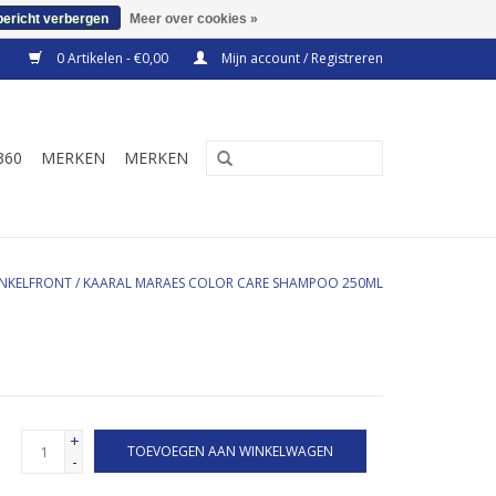
bericht verbergen
Meer over cookies »
0 Artikelen - €0,00
Mijn account / Registreren
360
MERKEN
MERKEN
NKELFRONT
/
KAARAL MARAES COLOR CARE SHAMPOO 250ML
+
TOEVOEGEN AAN WINKELWAGEN
-