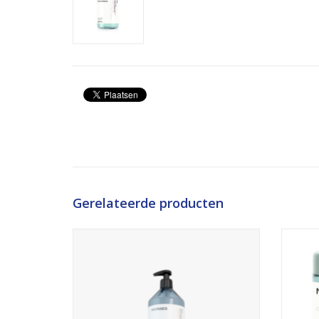
Gerelateerde producten
Verzorgende shampoo die pluizend haar
Ri
sluit en voedt, Maakt het haar glad en
verz
glanzend.
Zond
TOEVOEGEN AAN WINKELWAGEN
TO