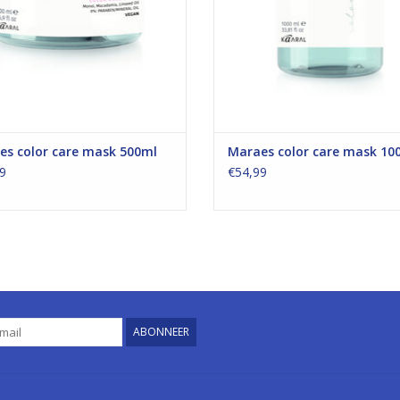
es color care mask 500ml
Maraes color care mask 10
9
€54,99
ABONNEER