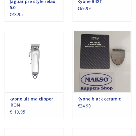
Jaguar pre style relax
Kyone B42T
6.0
€69,99
€48,95
kyone ultima clipper
Kyone black ceramic
IRON
€24,90
€119,95