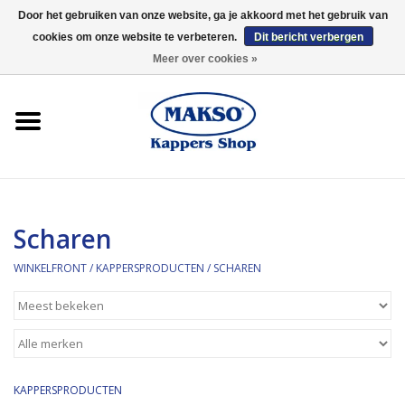
Door het gebruiken van onze website, ga je akkoord met het gebruik van
cookies om onze website te verbeteren.
Dit bericht verbergen
0 Artikelen - €0,00
Meer over cookies »
Winkelfront
Kappersproducten
Haarproducten
Scharen
Kaaral
WINKELFRONT
/
KAPPERSPRODUCTEN
/
SCHAREN
360
Merken
KAPPERSPRODUCTEN
Merken