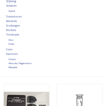
Stijltang
Scharen
Kyone
Toebehoren
Meubels
Krultangen
Borstels
Tondeuses
Accu
Snoer
Fohn
Kammen
Comair
Hercules Slagermann
Matador