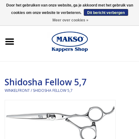
Door het gebruiken van onze website, ga je akkoord met het gebruik van
cookies om onze website te verbeteren.
Dit bericht verbergen
0 Artikelen - €0,00
Meer over cookies »
Winkelfront
Kappersproducten
Haarproducten
Shidosha Fellow 5,7
Kaaral
WINKELFRONT
/
SHIDOSHA FELLOW 5,7
360
Merken
Merken