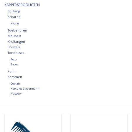
KAPPERSPRODUCTEN
Stijltang
Scharen
Kyone
Toebehoren
Meubels
Krultangen
Borstels
Tondeuses
Accu
Snoer
Fohn
Kammen
Comair
Hercules Slagermann
Matador