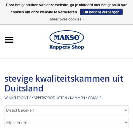
Door het gebruiken van onze website, ga je akkoord met het gebruik van
cookies om onze website te verbeteren.
Dit bericht verbergen
0 Artikelen - €0,00
Meer over cookies »
Winkelfront
Kappersproducten
Haarproducten
stevige kwaliteitskammen uit
Kaaral
Duitsland
360
WINKELFRONT
/
KAPPERSPRODUCTEN
/
KAMMEN
/
COMAIR
Merken
Merken