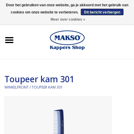
Door het gebruiken van onze website, ga je akkoord met het gebruik van
cookies om onze website te verbeteren.
Dit bericht verbergen
0 Artikelen - €0,00
Meer over cookies »
Winkelfront
Kappersproducten
Haarproducten
Toupeer kam 301
Kaaral
WINKELFRONT
/
TOUPEER KAM 301
360
Merken
Merken