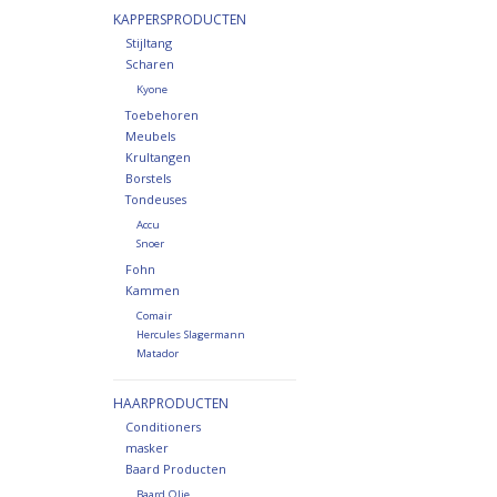
KAPPERSPRODUCTEN
Stijltang
Scharen
Kyone
Toebehoren
Meubels
Krultangen
Borstels
Tondeuses
Accu
Snoer
Fohn
Kammen
Comair
Hercules Slagermann
Matador
HAARPRODUCTEN
Conditioners
masker
Baard Producten
Baard Olie