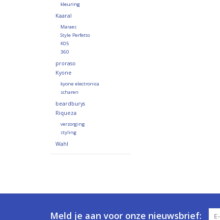
kleuring
Kaaral
Maraes
Style Perfetto
K05
360
proraso
Kyone
kyone electronica
scharen
beardburys
Riqueza
verzorging
styling
Wahl
Meld je aan voor onze nieuwsbrief: