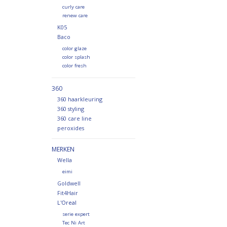
curly care
renew care
K05
Baco
color glaze
color splash
color fresh
360
360 haarkleuring
360 styling
360 care line
peroxides
MERKEN
Wella
eimi
Goldwell
Fit4Hair
L'Oreal
serie expert
Tec Ni Art