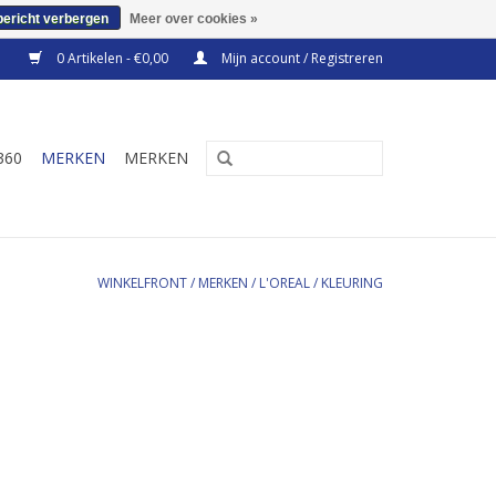
bericht verbergen
Meer over cookies »
0 Artikelen - €0,00
Mijn account / Registreren
360
MERKEN
MERKEN
WINKELFRONT
/
MERKEN
/
L'OREAL
/
KLEURING