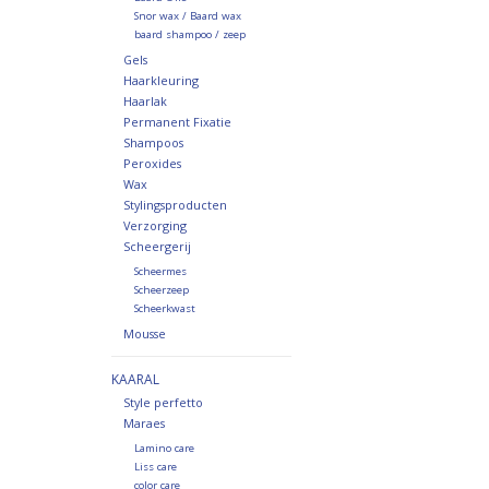
Snor wax / Baard wax
baard shampoo / zeep
Gels
Haarkleuring
Haarlak
Permanent Fixatie
Shampoos
Peroxides
Wax
Stylingsproducten
Verzorging
Scheergerij
Scheermes
Scheerzeep
Scheerkwast
Mousse
KAARAL
Style perfetto
Maraes
Lamino care
Liss care
color care