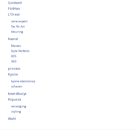
Goldwell
Fit4Hair
L'Oreal
serie expert
Tec Ni Art
kleuring
Kaaral
Maraes
Style Perfetto
K05
360
proraso
Kyone
kyone electronica
scharen
beardburys
Riqueza
verzorging
styling
Wahl