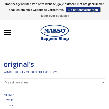
Door het gebruiken van onze website, ga je akkoord met het gebruik van
cookies om onze website te verbeteren.
Dit bericht verbergen
0 Artikelen - €0,00
Meer over cookies »
Winkelfront
Kappersproducten
Haarproducten
original's
Kaaral
WINKELFRONT
/
MERKEN
/
BEARDBURYS
360
Merken
MERKEN
Wella
Merken
eimi