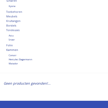
Scharen
Kyone
Toebehoren
Meubels
Krultangen
Borstels
Tondeuses
Accu
Snoer
Fohn
Kammen
Comair
Hercules Slagermann
Matador
Geen producten gevonden!...