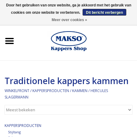
Door het gebruiken van onze website, ga je akkoord met het gebruik van
cookies om onze website te verbeteren.
Dit bericht verbergen
0 Artikelen - €0,00
Meer over cookies »
Winkelfront
Kappersproducten
Haarproducten
Traditionele kappers kammen
Kaaral
WINKELFRONT
/
KAPPERSPRODUCTEN
/
KAMMEN
/
HERCULES
SLAGERMANN
360
Merken
KAPPERSPRODUCTEN
Merken
Stijltang