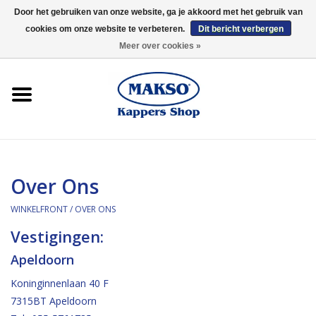
Door het gebruiken van onze website, ga je akkoord met het gebruik van
cookies om onze website te verbeteren.
Dit bericht verbergen
0 Artikelen - €0,00
Meer over cookies »
Winkelfront
Kappersproducten
Haarproducten
Over Ons
Kaaral
WINKELFRONT
/
OVER ONS
360
Vestigingen
:
Apeldoorn
Merken
Koninginnenlaan 40 F
7315BT Apeldoorn
Merken