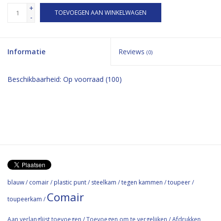
+
TOEVOEGEN AAN WINKELWAGEN
-
Informatie
Reviews
(0)
Beschikbaarheid:
Op voorraad
(100)
blauw
/
comair
/
plastic punt
/
steelkam
/
tegen kammen
/
toupeer
/
Comair
toupeerkam
/
Aan verlanglijst toevoegen
/
Toevoegen om te vergelijken
/
Afdrukken