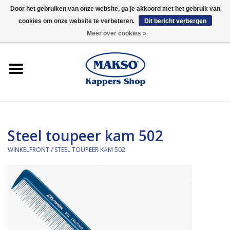
Door het gebruiken van onze website, ga je akkoord met het gebruik van
cookies om onze website te verbeteren.
Dit bericht verbergen
0 Artikelen - €0,00
Meer over cookies »
Winkelfront
Kappersproducten
Haarproducten
Steel toupeer kam 502
Kaaral
WINKELFRONT
/
STEEL TOUPEER KAM 502
360
Merken
Merken