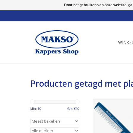
Door het gebruiken van onze website, ga
WINKE
Producten getagd met pla
art nr 70003
Min: €
0
Max: €
10
TOEVOEGEN AAN WI