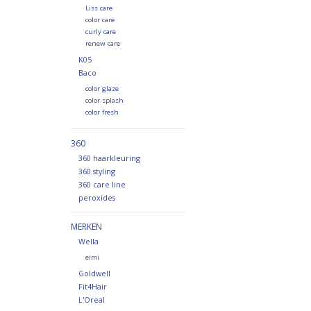
Liss care
color care
curly care
renew care
K05
Baco
color glaze
color splash
color fresh
360
360 haarkleuring
360 styling
360 care line
peroxides
MERKEN
Wella
eimi
Goldwell
Fit4Hair
L'Oreal