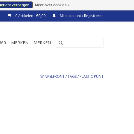
bericht verbergen
Meer over cookies »
0 Artikelen - €0,00
Mijn account / Registreren
360
MERKEN
MERKEN
WINKELFRONT
/
TAGS
/
PLASTIC PUNT