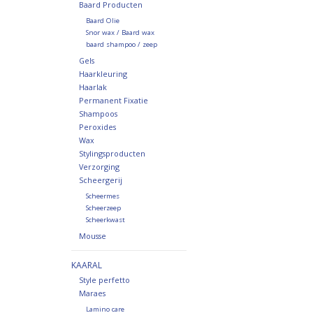
Baard Producten
Baard Olie
Snor wax / Baard wax
baard shampoo / zeep
Gels
Haarkleuring
Haarlak
Permanent Fixatie
Shampoos
Peroxides
Wax
Stylingsproducten
Verzorging
Scheergerij
Scheermes
Scheerzeep
Scheerkwast
Mousse
KAARAL
Style perfetto
Maraes
Lamino care