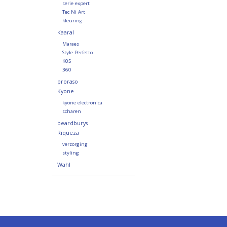
serie expert
Tec Ni Art
kleuring
Kaaral
Maraes
Style Perfetto
K05
360
proraso
Kyone
kyone electronica
scharen
beardburys
Riqueza
verzorging
styling
Wahl