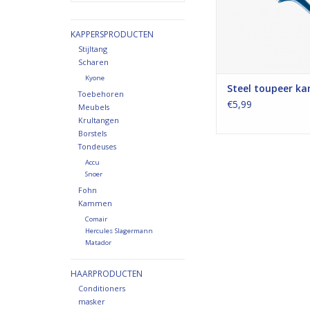
KAPPERSPRODUCTEN
Stijltang
Scharen
Kyone
Steel toupeer k
Toebehoren
€5,99
Meubels
Krultangen
Borstels
Tondeuses
Accu
Snoer
Fohn
Kammen
Comair
Hercules Slagermann
Matador
HAARPRODUCTEN
Conditioners
masker