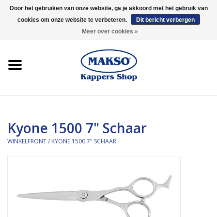
Door het gebruiken van onze website, ga je akkoord met het gebruik van
cookies om onze website te verbeteren.
Dit bericht verbergen
0 Artikelen - €0,00
Meer over cookies »
Winkelfront
Kappersproducten
Haarproducten
Kyone 1500 7" Schaar
Kaaral
WINKELFRONT
/
KYONE 1500 7" SCHAAR
360
Merken
Merken