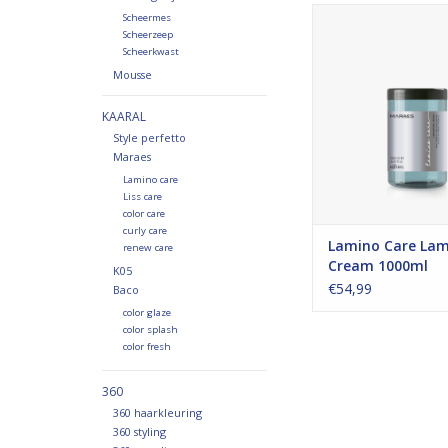
MaraesLamino Care 
Scheermes
Cream STAP
Scheerzeep
Scheerkwast
TOEVOEGEN AAN WI
Mousse
KAARAL
Style perfetto
Maraes
Lamino care
Liss care
color care
curly care
Lamino Care Lam
renew care
Cream 1000ml
K05
€54,99
Baco
color glaze
color splash
color fresh
360
360 haarkleuring
360 styling