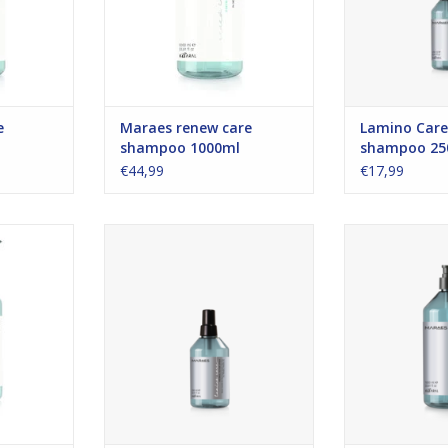
e
Maraes renew care
Lamino Care
shampoo 1000ml
shampoo 25
€44,99
€17,99
 vloeistof
thermisch geactiveerde
Maraes Lami
glansverzorging STAP 4
Sha
NKELWAGEN
1000ml Die
TOEVOEGEN AAN WINKELWAGEN
sha
ST
TOEVOEGEN AA