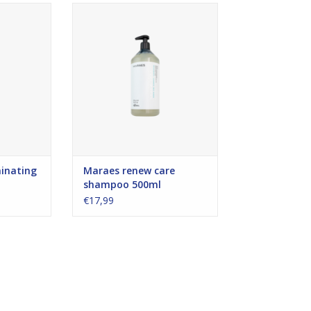
Laminating
een herstellende shampoo voor
 2
beschadigd futloos haar.
NKELWAGEN
TOEVOEGEN AAN WINKELWAGEN
inating
Maraes renew care
shampoo 500ml
€17,99