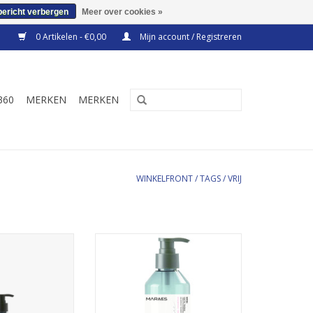
bericht verbergen
Meer over cookies »
0 Artikelen - €0,00
Mijn account / Registreren
360
MERKEN
MERKEN
WINKELFRONT
/
TAGS
/
VRIJ
ampoo om het
Mild reinigende shampoo verrijkt
r mee te wassen.
met Monoi olie, macadamia en
lijnzaad. Voor kleur behoudt.
N WINKELWAGEN
Bevat geen zouten, SLS, SLES,
Parabenen, Siliconen, mineraal
olie of DEA.