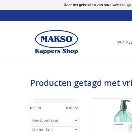
Door het gebruiken van onze website, ga
WINKE
Producten getagd met vri
Maraes curly care
1000ml Mild rein
Min: €
0
Max: €
55
shampoo voor geper
natuurlijk krullen
TOEVOEGEN AAN WI