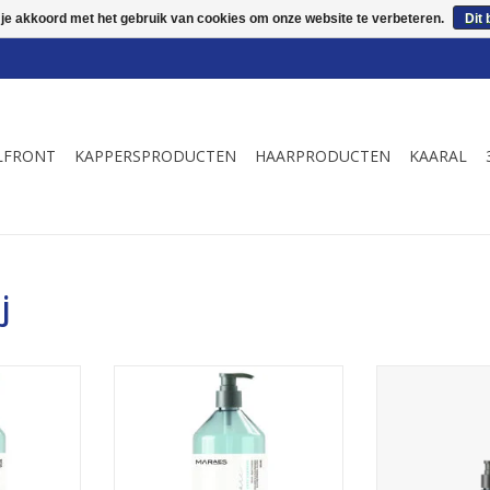
 je akkoord met het gebruik van cookies om onze website te verbeteren.
Dit 
LFRONT
KAPPERSPRODUCTEN
HAARPRODUCTEN
KAARAL
j
 shampoo
Een herstellende shampoo voor
Voedende sh
igende
beschadigd futloos haar.
behandelde haa
manent of
TOEVOEGEN AAN WINKELWAGEN
TOEVOEGEN AA
d haar.
NKELWAGEN