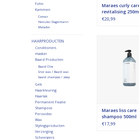
Fohn
Maraes curly car
Kammen
revitalising 250m
Comair
€20,99
Hercules Slagermann
Matador
Verzorgende sham
HAARPRODUCTEN
pluizend haar sluit 
Conditioners
Maakt het haar glad e
masker
Baard Producten
TOEVOEGEN AAN WI
Baard Olie
Snor wax / Baard wax
baard shampoo / zeep
Gels
Haarkleuring
Haarlak
Permanent Fixatie
Shampoos
Maraes liss care
Peroxides
shampoo 500ml
Wax
€17,99
Stylingsproducten
Verzorging
Scheergerij