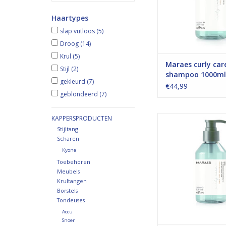
Haartypes
slap vutloos
(5)
Droog
(14)
Krul
(5)
Maraes curly car
Stijl
(2)
shampoo 1000ml
gekleurd
(7)
€44,99
geblondeerd
(7)
Krul revitaliserende
KAPPERSPRODUCTEN
Stijltang
TOEVOEGEN AAN WI
Scharen
Kyone
Toebehoren
Meubels
Krultangen
Borstels
Tondeuses
Accu
Snoer