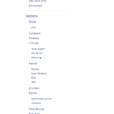
360 care line
peroxides
MERKEN
Wella
eimi
Goldwell
Fit4Hair
L'Oreal
serie expert
Tec Ni Art
kleuring
Kaaral
Maraes
Style Perfetto
K05
360
proraso
Kyone
kyone electronica
scharen
beardburys
Riqueza