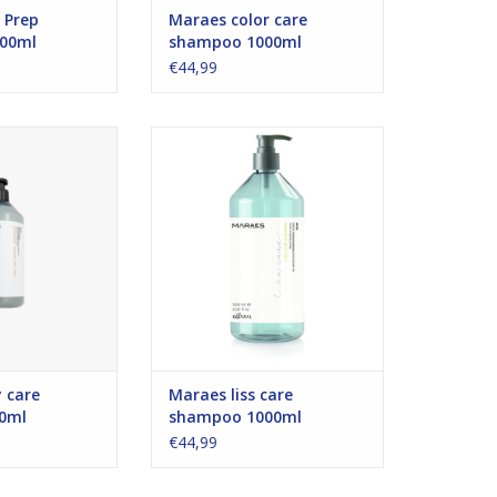
 Prep
Maraes color care
00ml
shampoo 1000ml
€44,99
 care shampoo
Verzorgende shampoo die
nigende shampoo
pluizend haar sluit en voedt,
nt of natuurlijk
Maakt het haar glad en glanzend.
nd haar.
TOEVOEGEN AAN WINKELWAGEN
N WINKELWAGEN
 care
Maraes liss care
0ml
shampoo 1000ml
€44,99