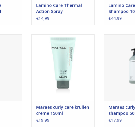
e
Lamino Care Thermal
Lamino Care
l
Action Spray
Shampoo 10
€14,99
€44,99
poo die
krullencreme 150ml Een krul
Maraes curly
en voedt,
activerende stylingscreme die
500ml Mild rei
n glanzend.
natuurlijk golvend of
voor gepermane
gepermanent haar mild verzorgt
krulle
NKELWAGEN
en krullen accentueert.
TOEVOEGEN AA
TOEVOEGEN AAN WINKELWAGEN
Maraes curly care krullen
Maraes curly
creme 150ml
shampoo 50
€19,99
€17,99