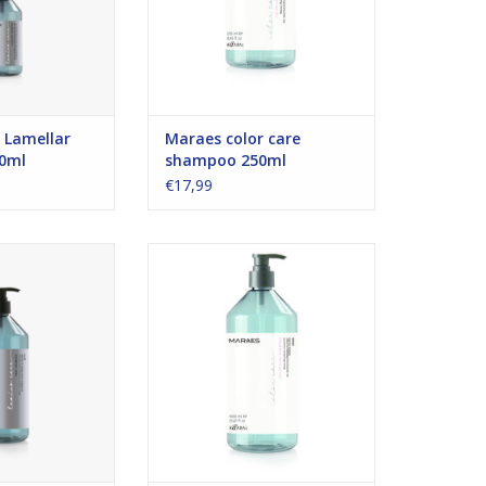
TOEVOEGEN AAN WINKELWAGEN
 Lamellar
Maraes color care
0ml
shampoo 250ml
€17,99
no Care Prep
Mild reinigende shampoo verrijkt
mpoo
met Monoi olie, macadamia en
p reinigende
lijnzaad. Voor kleur behoudt.
mpoo
Bevat geen zouten, SLS, SLES,
AP 1
Parabenen, Siliconen, mineraal
olie of DEA.
N WINKELWAGEN
TOEVOEGEN AAN WINKELWAGEN