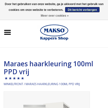
Door het gebruiken van onze website, ga je akkoord met het gebruik van
cookies om onze website te verbeteren.
Dit bericht verbergen
0 Artikelen - €0,00
Meer over cookies »
Winkelfront
Kappersproducten
Haarproducten
Maraes haarkleuring 100ml
Kaaral
PPD vrij
360
WINKELFRONT
/
MARAES HAARKLEURING 100ML PPD VRIJ
Merken
Merken