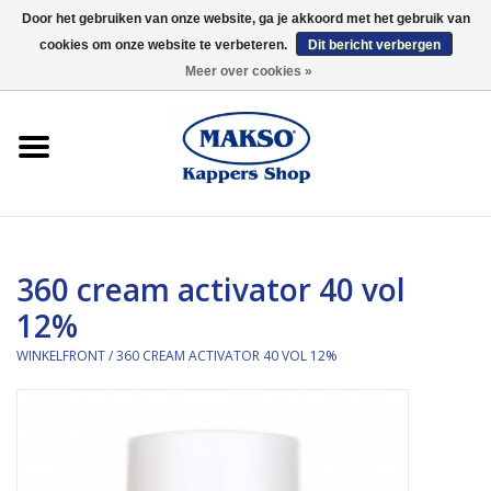
Door het gebruiken van onze website, ga je akkoord met het gebruik van
cookies om onze website te verbeteren.
Dit bericht verbergen
0 Artikelen - €0,00
Meer over cookies »
Winkelfront
Kappersproducten
Haarproducten
360 cream activator 40 vol
Kaaral
12%
360
WINKELFRONT
/
360 CREAM ACTIVATOR 40 VOL 12%
Merken
Merken