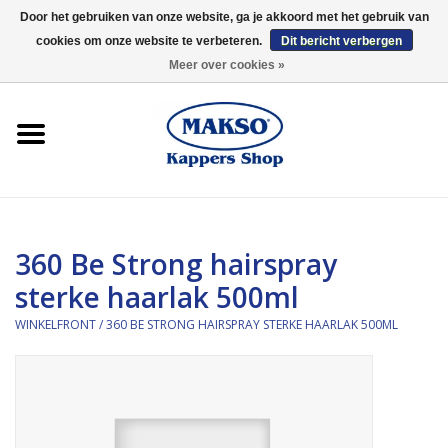
Door het gebruiken van onze website, ga je akkoord met het gebruik van
cookies om onze website te verbeteren.
Dit bericht verbergen
0 Artikelen - €0,00
Meer over cookies »
Winkelfront
Kappersproducten
Haarproducten
360 Be Strong hairspray
Kaaral
sterke haarlak 500ml
360
WINKELFRONT
/
360 BE STRONG HAIRSPRAY STERKE HAARLAK 500ML
Merken
Merken