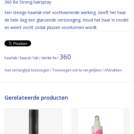
360 Be Strong hairspray
Een stevige haarlak met vochtwerende werking. Geeft het haar
de hele dag een glanzende versteviging. Houd het haar in model
en weert vocht zodat pluizen voorkomen wordt.
Gebruik: spuit vanaf een armlengte kleine hoeveelheden over
het kapsel. Droogt snel.
360
Extra-strong hairspray
haarlak
/
kaaral
/
lak
/
sterke fix
/
Fixes the style in place without weighing
Aan verlanglijst toevoegen
/
Toevoegen om te vergelijken
/
Afdrukken
it down or leaving residue, giving a bright
and bouncy look.
ml 500 - cod. IN0130
Gerelateerde producten