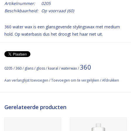
Artikelnummer:
0205
Beschikbaarheid:
Op voorraad
(60)
360 water wax is een glansgevende stylingswax met medium
hold. Op waterbasis dus het droogt het haar niet uit.
gebruik:verdeel over de vingertoppen en duimen en style het
haar. Verdeel over de handpalmen om platte effecten te creeren
in een kapsel.. Houdt de gehele dag zonder plakken en is
360
gemakkelijk uit het haar te wassen.
0205
/
360
/
glans
/
gloss
/
kaaral
/
waterwax
/
Geen: siliconen, mineraal olie, parabenen, gluten
Aan verlanglijst toevoegen
/
Toevoegen om te vergelijken
/
Afdrukken
Water based formula. Defines hair with a gloss effect. Leaves no
residue.
medium hold.
Gerelateerde producten
NO: Silicon, Mineral Oil, Paraben, Gluten