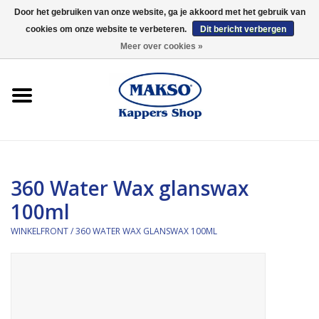
Door het gebruiken van onze website, ga je akkoord met het gebruik van
cookies om onze website te verbeteren.
Dit bericht verbergen
0 Artikelen - €0,00
Meer over cookies »
Winkelfront
Kappersproducten
Haarproducten
360 Water Wax glanswax
Kaaral
100ml
360
WINKELFRONT
/
360 WATER WAX GLANSWAX 100ML
Merken
Merken