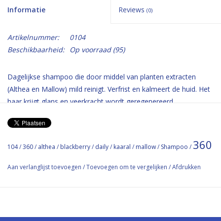
Informatie
Reviews
(0)
Artikelnummer:
0104
Beschikbaarheid:
Op voorraad
(95)
Dagelijkse shampoo die door middel van planten extracten
(Althea en Mallow) mild reinigt. Verfrist en kalmeert de huid. Het
haar krijgt glans en veerkracht wordt geregenereerd.
Geen silliconen, Parabenen, Gluten.
360
104
/
360
/
althea
/
blackberry
/
daily
/
kaaral
/
mallow
/
Shampoo
/
Daily Shampoo, for all hair types. The perfect synergy of
Althea and Mallow provides
Aan verlanglijst toevoegen
/
Toevoegen om te vergelijken
/
Afdrukken
a gentle cleansing, refreshing and soothing action for the
skin. The hair regains
brilliance, vitality and is regenerated.
NO: Silicon, Paraben,Gluten