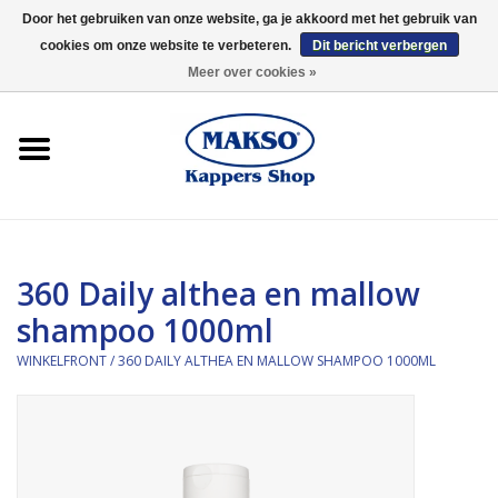
Door het gebruiken van onze website, ga je akkoord met het gebruik van
cookies om onze website te verbeteren.
Dit bericht verbergen
0 Artikelen - €0,00
Meer over cookies »
Winkelfront
Kappersproducten
Haarproducten
360 Daily althea en mallow
Kaaral
shampoo 1000ml
360
WINKELFRONT
/
360 DAILY ALTHEA EN MALLOW SHAMPOO 1000ML
Merken
Merken