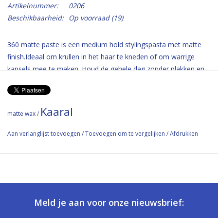
Artikelnummer:
0206
Beschikbaarheid:
Op voorraad
(19)
360 matte paste is een medium hold stylingspasta met matte
finish.Ideaal om krullen in het haar te kneden of om warrige
kapsels mee te maken. Houd de gehele dag zonder plakken en
is gemakkelijk uit het haar te wassen.
Gebruik: verdeel over de vingertoppen en kneed in het haar.
Kaaral
matte wax
/
Matte paste with strong hold. Firmly
defines all looks and gives texture,
Aan verlanglijst toevoegen
/
Toevoegen om te vergelijken
/
Afdrukken
movement and control with an
extraordinary matte effect.
ml 100 - cod. IN0206
Meld je aan voor onze nieuwsbrief: