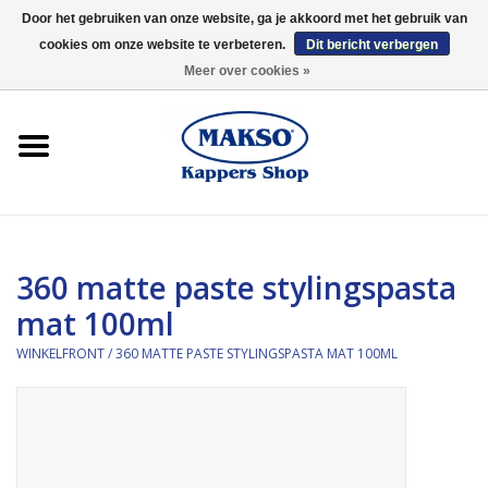
Door het gebruiken van onze website, ga je akkoord met het gebruik van
cookies om onze website te verbeteren.
Dit bericht verbergen
0 Artikelen - €0,00
Meer over cookies »
Winkelfront
Kappersproducten
Haarproducten
360 matte paste stylingspasta
Kaaral
mat 100ml
360
WINKELFRONT
/
360 MATTE PASTE STYLINGSPASTA MAT 100ML
Merken
Merken