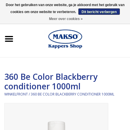
Door het gebruiken van onze website, ga je akkoord met het gebruik van
cookies om onze website te verbeteren.
Dit bericht verbergen
0 Artikelen - €0,00
Meer over cookies »
Winkelfront
Kappersproducten
Haarproducten
360 Be Color Blackberry
Kaaral
conditioner 1000ml
360
WINKELFRONT
/
360 BE COLOR BLACKBERRY CONDITIONER 1000ML
Merken
Merken