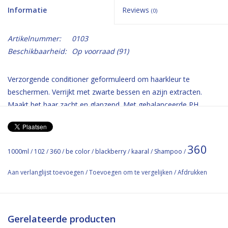
Informatie
Reviews
(0)
Artikelnummer:
0103
Beschikbaarheid:
Op voorraad
(91)
Verzorgende conditioner geformuleerd om haarkleur te
beschermen. Verrijkt met zwarte bessen en azijn extracten.
Maakt het haar zacht en glanzend. Met gebalanceerde PH
waarde zorgt er voor dat de haarstructuur verbeterd wordt en
dat vrije radicalen minder schade doen. Zonder
Parabenen, Gluten,mineraal olie
360
1000ml
/
102
/
360
/
be color
/
blackberry
/
kaaral
/
Shampoo
/
Color Protection Conditioner for colored hair will make the hair
Aan verlanglijst toevoegen
/
Toevoegen om te vergelijken
/
Afdrukken
color intensity and shine last longer. The Blackberry Vinegar,
hydrates and restructures the hair fiber stressed by
chemical treatments; fights free radicals and makes hair shiny
and easy to detangle.
Gerelateerde producten
NO: Mineral Oil, Paraben, Gluten