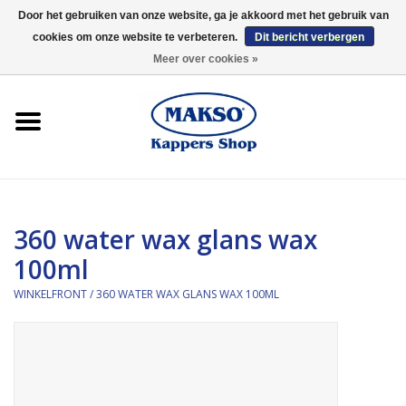
Door het gebruiken van onze website, ga je akkoord met het gebruik van
cookies om onze website te verbeteren.
Dit bericht verbergen
0 Artikelen - €0,00
Meer over cookies »
Winkelfront
Kappersproducten
Haarproducten
360 water wax glans wax
Kaaral
100ml
360
WINKELFRONT
/
360 WATER WAX GLANS WAX 100ML
Merken
Merken