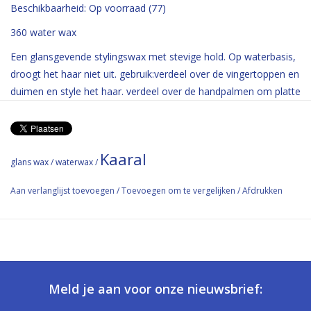
Beschikbaarheid:
Op voorraad
(77)
360 water wax
Een glansgevende stylingswax met stevige hold. Op waterbasis,
droogt het haar niet uit. gebruik:verdeel over de vingertoppen en
duimen en style het haar. verdeel over de handpalmen om platte
effecten te creeen in een kapsel.
Water-based wet-effect wax, which
defines and brightens hair without
Kaaral
glans wax
/
waterwax
/
residue. medium hold.
Aan verlanglijst toevoegen
/
Toevoegen om te vergelijken
/
Afdrukken
ml 100 - cod. IN0205
Meld je aan voor onze nieuwsbrief: