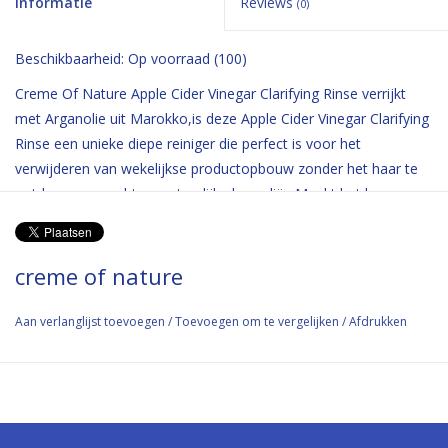
Informatie
Reviews
(0)
Beschikbaarheid:
Op voorraad
(100)
Creme Of Nature Apple Cider Vinegar Clarifying Rinse verrijkt
met Arganolie uit Marokko,is deze Apple Cider Vinegar Clarifying
Rinse een unieke diepe reiniger die perfect is voor het
verwijderen van wekelijkse productopbouw zonder het haar te
ontdoen van vocht en natuurlijke haaroliën.Maakt het haar
gladder, zachter en voegt glans toe.Beschermt de natuurlijke
pH-balans.Verfrist de hoofdhuid.Seals CuticleHelpt beschermen
tegen haarbreuk. Vrij van:Sulfaten Siliconen Minerale Olie
creme of nature
Petrolatum
Aan verlanglijst toevoegen
/
Toevoegen om te vergelijken
/
Afdrukken