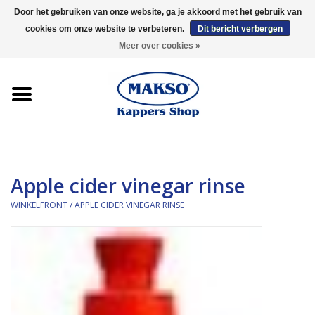
Door het gebruiken van onze website, ga je akkoord met het gebruik van
cookies om onze website te verbeteren.
Dit bericht verbergen
0 Artikelen - €0,00
Meer over cookies »
Winkelfront
Kappersproducten
Haarproducten
Apple cider vinegar rinse
Kaaral
WINKELFRONT
/
APPLE CIDER VINEGAR RINSE
360
Merken
Merken