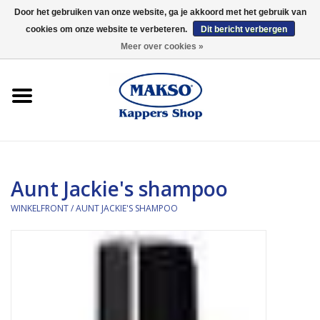
Door het gebruiken van onze website, ga je akkoord met het gebruik van
cookies om onze website te verbeteren.
Dit bericht verbergen
0 Artikelen - €0,00
Meer over cookies »
Winkelfront
Kappersproducten
Haarproducten
Aunt Jackie's shampoo
Kaaral
WINKELFRONT
/
AUNT JACKIE'S SHAMPOO
360
Merken
Merken