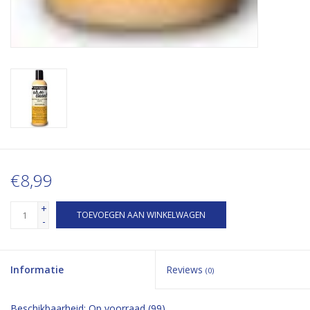
€8,99
+
TOEVOEGEN AAN WINKELWAGEN
-
Informatie
Reviews
(0)
Beschikbaarheid:
Op voorraad
(99)