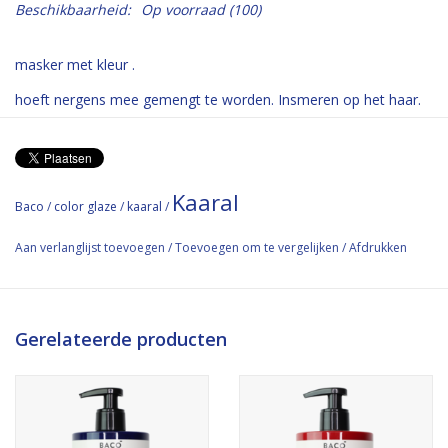
Beschikbaarheid:
Op voorraad
(100)
masker met kleur .
hoeft nergens mee gemengt te worden. Insmeren op het haar.
In laten werken (tussen de 5 en 50 minuten en weer uitspoelen.
Kaaral
Baco
/
color glaze
/
kaaral
/
Aan verlanglijst toevoegen
/
Toevoegen om te vergelijken
/
Afdrukken
Gerelateerde producten