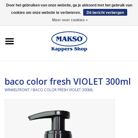
Door het gebruiken van onze website, ga je akkoord met het gebruik van
cookies om onze website te verbeteren.
Dit bericht verbergen
0 Artikelen - €0,00
Meer over cookies »
Winkelfront
Kappersproducten
Haarproducten
baco color fresh VIOLET 300ml
Kaaral
WINKELFRONT
/
BACO COLOR FRESH VIOLET 300ML
360
Merken
Merken