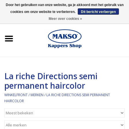
Door het gebruiken van onze website, ga je akkoord met het gebruik van
cookies om onze website te verbeteren.
Dit bericht verbergen
0 Artikelen - €0,00
Meer over cookies »
Winkelfront
Kappersproducten
Haarproducten
La riche Directions semi
Kaaral
permanent haircolor
360
WINKELFRONT
/
MERKEN
/
LA RICHE DIRECTIONS SEMI PERMANENT
HAIRCOLOR
Merken
Merken