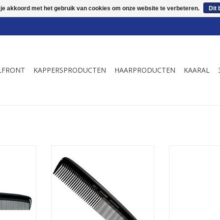
 je akkoord met het gebruik van cookies om onze website te verbeteren.
Dit 
LFRONT
KAPPERSPRODUCTEN
HAARPRODUCTEN
KAARAL
nele 100%
Matador Professionele 100%
Matador Prof
skammen.
Ebonieten kapperskammen.
Ebonieten k
ardigde
Handmatig vervaardigde
Handmatig 
jk rubber.
kammen van natuurlijk rubber.
kammen van nat
epolijst en
De kammen zijn fijn gepolijst en
De kammen zijn 
 pinnen.
hebben afgeronde pinnen.
hebben afge
NKELWAGEN
TOEVOEGEN AAN WINKELWAGEN
TOEVOEGEN AA