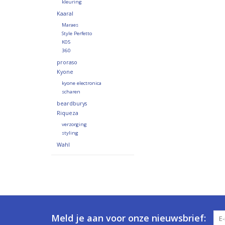
kleuring
Kaaral
Maraes
Style Perfetto
K05
360
proraso
Kyone
kyone electronica
scharen
beardburys
Riqueza
verzorging
styling
Wahl
Meld je aan voor onze nieuwsbrief: