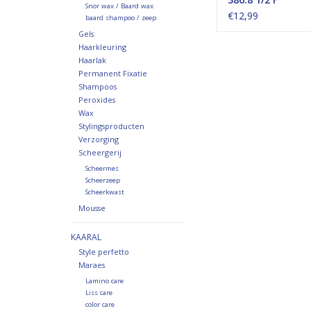
Snor wax / Baard wax
€12,99
baard shampoo / zeep
Gels
Haarkleuring
Haarlak
Permanent Fixatie
Shampoos
Peroxides
Wax
Stylingsproducten
Verzorging
Scheergerij
Scheermes
Scheerzeep
Scheerkwast
Mousse
KAARAL
Style perfetto
Maraes
Lamino care
Liss care
color care