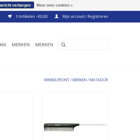
bericht verbergen
Meer over cookies »
0 Artikelen - €0,00
Mijn account / Registreren
360
MERKEN
MERKEN
WINKELFRONT
/
MERKEN
/
MATADOR
essionele 100%
Matador Professionele 100%
apperskammen.
Ebonieten kapperskammen.
vervaardigde
Handmatig vervaardigde
uurlijk rubber.
kammen van natuurlijk rubber.
fijn gepolijst en
De kammen zijn fijn gepolijst en
ronde pinnen.
hebben afgeronde pinnen.
N WINKELWAGEN
TOEVOEGEN AAN WINKELWAGEN