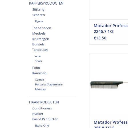
KAPPERSPRODUCTEN
Stijltang
Scharen
Kyone
Matador Profess
Toebehoren
2246.7 1/2
Meubels
€13,50
Krultangen
Borstels
Tondeuses
Matador Professio
Accu
Snoer
Ebonieten kapper
Handmatig verva
Fohn
kammen van natuurli
Kammen
De kammen zijn fijn g
Comair
hebben afgeronde
Hercules Slagermann
Matador
TOEVOEGEN AAN WI
HAARPRODUCTEN
Conditioners
masker
Baard Producten
Matador Profess
Baard Olie
386.8 1/2 F