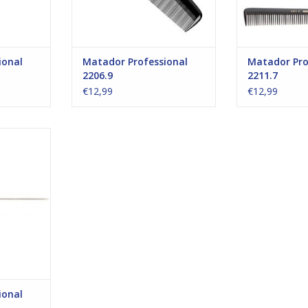
ional
Matador Professional
Matador Pro
2206.9
2211.7
€12,99
€12,99
nele 100%
skammen.
ardigde
jk rubber.
epolijst en
 pinnen.
NKELWAGEN
ional