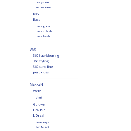
curly care
renew care
K05
Baco
color glaze
color splash
color fresh
360
360 haarkleuring
360 styling
360 care line
peroxides
MERKEN
Wella
eimi
Goldwell
Fit4Hair
L'Oreal
serie expert
Tec Ni Art