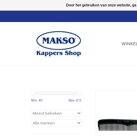
Door het gebruiken van onze website, ga
WINKE
Matador Professio
Ebonieten kapper
Min: €
0
Max: €
15
Handmatig verva
kammen van natuurli
De kammen zijn fijn g
hebben afgeronde
TOEVOEGEN AAN WI