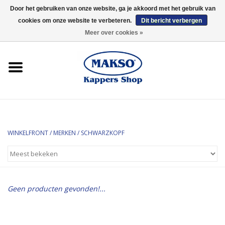
Door het gebruiken van onze website, ga je akkoord met het gebruik van
cookies om onze website te verbeteren.
Dit bericht verbergen
0 Artikelen - €0,00
Meer over cookies »
Winkelfront
Kappersproducten
Haarproducten
Kaaral
WINKELFRONT
/
MERKEN
/
SCHWARZKOPF
360
Geen producten gevonden!...
Merken
Merken