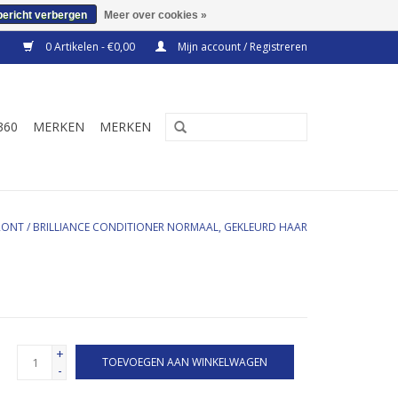
bericht verbergen
Meer over cookies »
0 Artikelen - €0,00
Mijn account / Registreren
360
MERKEN
MERKEN
RONT
/
BRILLIANCE CONDITIONER NORMAAL, GEKLEURD HAAR
+
TOEVOEGEN AAN WINKELWAGEN
-