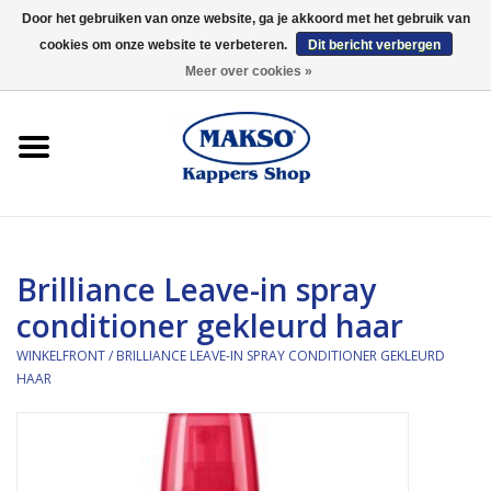
Door het gebruiken van onze website, ga je akkoord met het gebruik van
cookies om onze website te verbeteren.
Dit bericht verbergen
0 Artikelen - €0,00
Meer over cookies »
Winkelfront
Kappersproducten
Haarproducten
Brilliance Leave-in spray
Kaaral
conditioner gekleurd haar
360
WINKELFRONT
/
BRILLIANCE LEAVE-IN SPRAY CONDITIONER GEKLEURD
HAAR
Merken
Merken