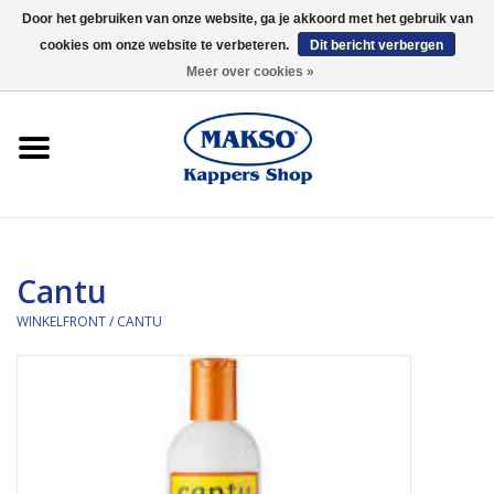
Door het gebruiken van onze website, ga je akkoord met het gebruik van
cookies om onze website te verbeteren.
Dit bericht verbergen
0 Artikelen - €0,00
Meer over cookies »
Winkelfront
Kappersproducten
Haarproducten
Cantu
Kaaral
WINKELFRONT
/
CANTU
360
Merken
Merken