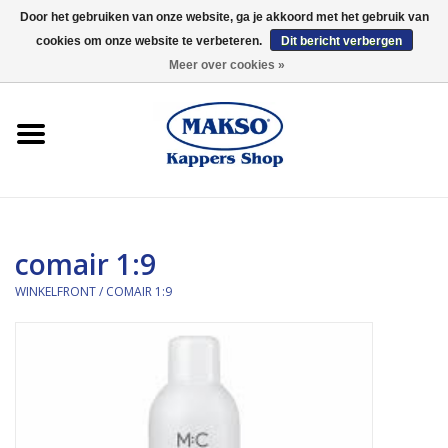
Door het gebruiken van onze website, ga je akkoord met het gebruik van
cookies om onze website te verbeteren.
Dit bericht verbergen
0 Artikelen - €0,00
Meer over cookies »
Winkelfront
Kappersproducten
Haarproducten
comair 1:9
Kaaral
WINKELFRONT
/
COMAIR 1:9
360
Merken
Merken