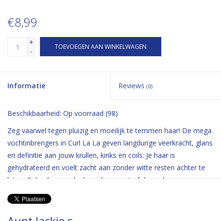
€8,99
+
TOEVOEGEN AAN WINKELWAGEN
-
Informatie
Reviews
(0)
Beschikbaarheid:
Op voorraad
(98)
Zeg vaarwel tegen pluizig en moeilijk te temmen haar! De mega
vochtinbrengers in Curl La La geven langdurige veerkracht, glans
en definitie aan jouw krullen, kinks en coils. Je haar is
gehydrateerd en voelt zacht aan zonder witte resten achter te
laten. Gebruik zo vaak als nodig op nat of droog haar.
Aunt Jackie s