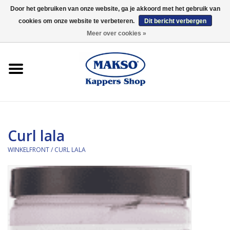
Door het gebruiken van onze website, ga je akkoord met het gebruik van
cookies om onze website te verbeteren.
Dit bericht verbergen
0 Artikelen - €0,00
Meer over cookies »
Winkelfront
Kappersproducten
Haarproducten
Curl lala
Kaaral
WINKELFRONT
/
CURL LALA
360
Merken
Merken