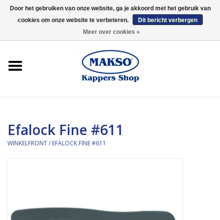
Door het gebruiken van onze website, ga je akkoord met het gebruik van
cookies om onze website te verbeteren.
Dit bericht verbergen
0 Artikelen - €0,00
Meer over cookies »
Winkelfront
Kappersproducten
Haarproducten
Efalock Fine #611
Kaaral
WINKELFRONT
/
EFALOCK FINE #611
360
Merken
Merken