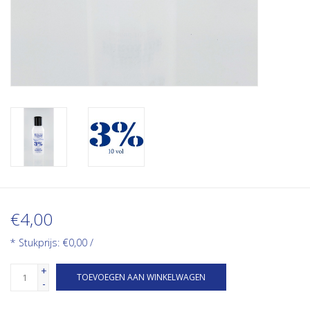
€4,00
* Stukprijs: €0,00 /
+
TOEVOEGEN AAN WINKELWAGEN
-