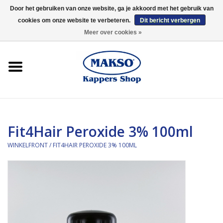
Door het gebruiken van onze website, ga je akkoord met het gebruik van
cookies om onze website te verbeteren.
Dit bericht verbergen
0 Artikelen - €0,00
Meer over cookies »
Winkelfront
Kappersproducten
Haarproducten
Fit4Hair Peroxide 3% 100ml
Kaaral
WINKELFRONT
/
FIT4HAIR PEROXIDE 3% 100ML
360
Merken
Merken