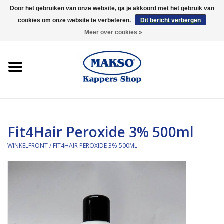
Door het gebruiken van onze website, ga je akkoord met het gebruik van
cookies om onze website te verbeteren.
Dit bericht verbergen
0 Artikelen - €0,00
Meer over cookies »
Winkelfront
Kappersproducten
Haarproducten
Fit4Hair Peroxide 3% 500ml
Kaaral
WINKELFRONT
/
FIT4HAIR PEROXIDE 3% 500ML
360
Merken
Merken