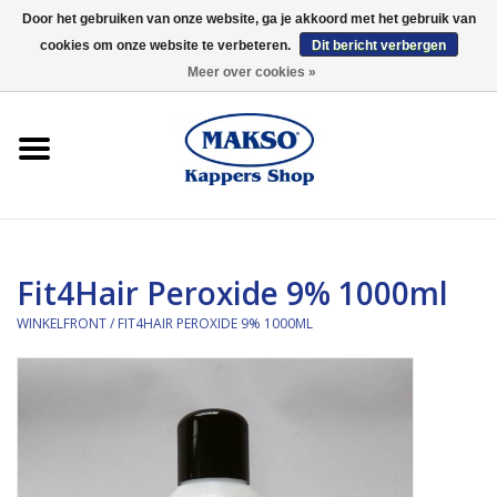
Door het gebruiken van onze website, ga je akkoord met het gebruik van
cookies om onze website te verbeteren.
Dit bericht verbergen
0 Artikelen - €0,00
Meer over cookies »
Winkelfront
Kappersproducten
Haarproducten
Fit4Hair Peroxide 9% 1000ml
Kaaral
WINKELFRONT
/
FIT4HAIR PEROXIDE 9% 1000ML
360
Merken
Merken