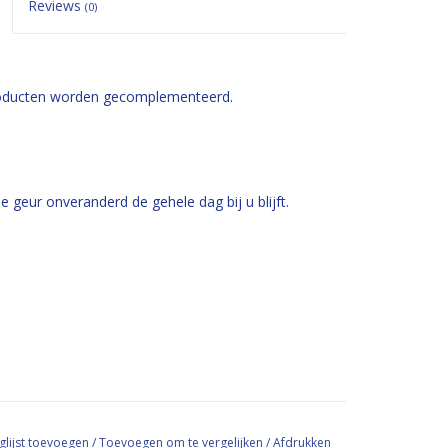
Reviews
(0)
producten worden gecomplementeerd.
e geur onveranderd de gehele dag bij u blijft.
glijst toevoegen
/
Toevoegen om te vergelijken
/
Afdrukken