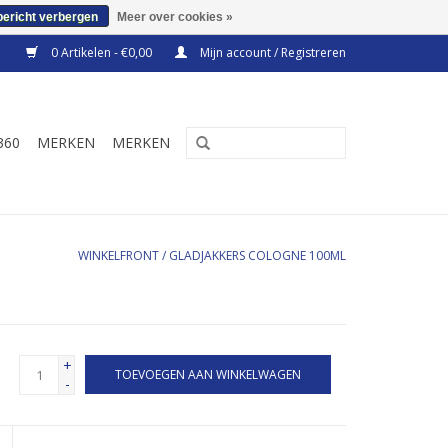
bericht verbergen
Meer over cookies »
0 Artikelen - €0,00
Mijn account / Registreren
360
MERKEN
MERKEN
WINKELFRONT
/
GLADJAKKERS COLOGNE 100ML
+
TOEVOEGEN AAN WINKELWAGEN
-