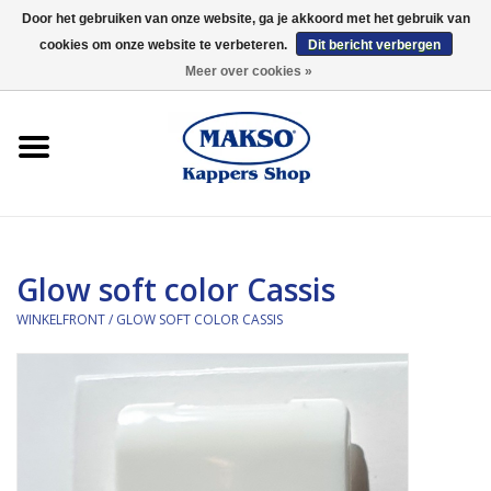
Door het gebruiken van onze website, ga je akkoord met het gebruik van
cookies om onze website te verbeteren.
Dit bericht verbergen
0 Artikelen - €0,00
Meer over cookies »
Winkelfront
Kappersproducten
Haarproducten
Glow soft color Cassis
Kaaral
WINKELFRONT
/
GLOW SOFT COLOR CASSIS
360
Merken
Merken