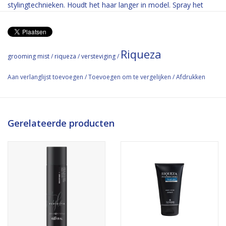
stylingtechnieken. Houdt het haar langer in model. Spray het
product als finishing spray op een afstand van 20-25 cm op het
haar. Verrijkt met groene kaviaar extract.
Riqueza
grooming mist
/
riqueza
/
versteviging
/
Holdfactor 3
Creëert direct volume
Aan verlanglijst toevoegen
/
Toevoegen om te vergelijken
/
Afdrukken
Flexibel in gebruik
Verrijkt met groene kaviaar extract
Vegan
Gerelateerde producten
Not tested on animals