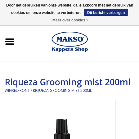
Door het gebruiken van onze website, ga je akkoord met het gebruik van
cookies om onze website te verbeteren.
Dit bericht verbergen
0 Artikelen - €0,00
Meer over cookies »
Winkelfront
Kappersproducten
Haarproducten
Riqueza Grooming mist 200ml
Kaaral
WINKELFRONT
/
RIQUEZA GROOMING MIST 200ML
360
Merken
Merken