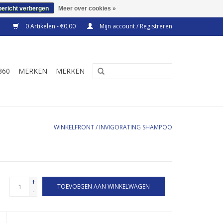
bericht verbergen
Meer over cookies »
0 Artikelen - €0,00
Mijn account / Registreren
360
MERKEN
MERKEN
WINKELFRONT
/
INVIGORATING SHAMPOO
+
TOEVOEGEN AAN WINKELWAGEN
-