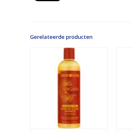
Gerelateerde producten
vochtinbrengende glans shampoo
TOEVOEGEN AAN WINKELWAGEN
TO