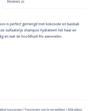
Reviews
(0)
oo is perfect gemengd met kokosolie en baobab
Deze sulfaatvrije shampoo hydrateert het haar en
dig en laat de hoofdhuid fris aanvoelen.
glijst toevoegen
/
Toevoegen om te vergelijken
/
Afdrukken