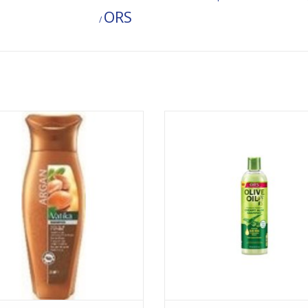
ORS
/
Argan oil shampoo
Aloe vera shampoo
EVOEGEN AAN WINKELWAGEN
TOEVOEGEN AAN WINKELWA