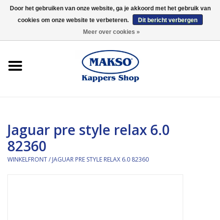
Door het gebruiken van onze website, ga je akkoord met het gebruik van
cookies om onze website te verbeteren.
Dit bericht verbergen
0 Artikelen - €0,00
Meer over cookies »
Winkelfront
Kappersproducten
Haarproducten
Jaguar pre style relax 6.0
Kaaral
82360
360
WINKELFRONT
/
JAGUAR PRE STYLE RELAX 6.0 82360
Merken
Merken