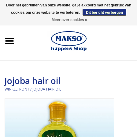
Door het gebruiken van onze website, ga je akkoord met het gebruik van
cookies om onze website te verbeteren.
Dit bericht verbergen
0 Artikelen - €0,00
Meer over cookies »
Winkelfront
Kappersproducten
Haarproducten
Jojoba hair oil
Kaaral
WINKELFRONT
/
JOJOBA HAIR OIL
360
Merken
Merken