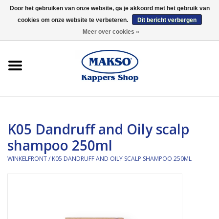
Door het gebruiken van onze website, ga je akkoord met het gebruik van
cookies om onze website te verbeteren.
Dit bericht verbergen
0 Artikelen - €0,00
Meer over cookies »
Winkelfront
Kappersproducten
Haarproducten
K05 Dandruff and Oily scalp
Kaaral
shampoo 250ml
360
WINKELFRONT
/
K05 DANDRUFF AND OILY SCALP SHAMPOO 250ML
Merken
Merken