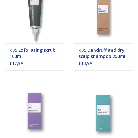
K05 Exfoliating scrub
K05 Dandruff and dry
100ml
scalp shampoo 250ml
€17,99
€13,99