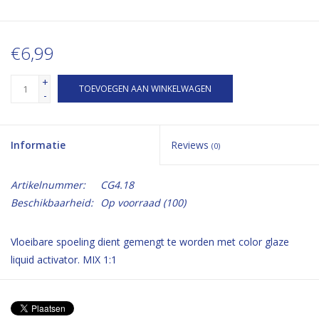
€6,99
+
TOEVOEGEN AAN WINKELWAGEN
-
Informatie
Reviews
(0)
Artikelnummer:
CG4.18
Beschikbaarheid:
Op voorraad
(100)
Vloeibare spoeling dient gemengt te worden met color glaze
liquid activator. MIX 1:1
Geeft toning aan een bestaande kleur of wordt gebruikt als een
toner over een highlight.