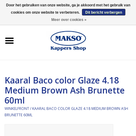
Door het gebruiken van onze website, ga je akkoord met het gebruik van
cookies om onze website te verbeteren.
Dit bericht verbergen
0 Artikelen - €0,00
Meer over cookies »
Winkelfront
Kappersproducten
Haarproducten
Kaaral Baco color Glaze 4.18
Kaaral
Medium Brown Ash Brunette
60ml
360
WINKELFRONT
/
KAARAL BACO COLOR GLAZE 4.18 MEDIUM BROWN ASH
Merken
BRUNETTE 60ML
Merken