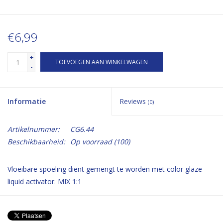
€6,99
+
TOEVOEGEN AAN WINKELWAGEN
-
Informatie
Reviews
(0)
Artikelnummer:
CG6.44
Beschikbaarheid:
Op voorraad
(100)
Vloeibare spoeling dient gemengt te worden met color glaze
liquid activator. MIX 1:1
Geeft toning aan een bestaande kleur of wordt gebruikt als een
toner over een highlight.