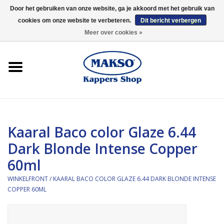
Door het gebruiken van onze website, ga je akkoord met het gebruik van
cookies om onze website te verbeteren.
Dit bericht verbergen
0 Artikelen - €0,00
Meer over cookies »
Winkelfront
Kappersproducten
Haarproducten
Kaaral Baco color Glaze 6.44
Kaaral
Dark Blonde Intense Copper
60ml
360
WINKELFRONT
/
KAARAL BACO COLOR GLAZE 6.44 DARK BLONDE INTENSE
Merken
COPPER 60ML
Merken