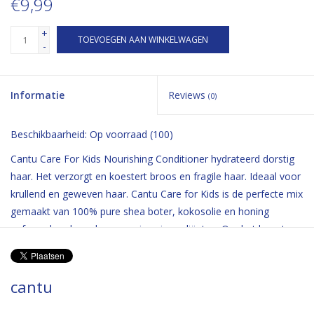
€9,99
+
TOEVOEGEN AAN WINKELWAGEN
-
Informatie
Reviews
(0)
Beschikbaarheid:
Op voorraad
(100)
Cantu Care For Kids Nourishing Conditioner hydrateerd dorstig
haar. Het verzorgt en koestert broos en fragile haar. Ideaal voor
krullend en geweven haar. Cantu Care for Kids is de perfecte mix
gemaakt van 100% pure shea boter, kokosolie en honing
geformuleerd zonder agressieve ingrediënten. Om het haar te
koesteren en te voeden. Ideaal voor fragiele spoelen, krullen en
golvend haar. Vrij van minerale olie, sulfaten, parabenen,
siliconen, ftalaten, gluten, paraffine, PABA of DEA.
cantu