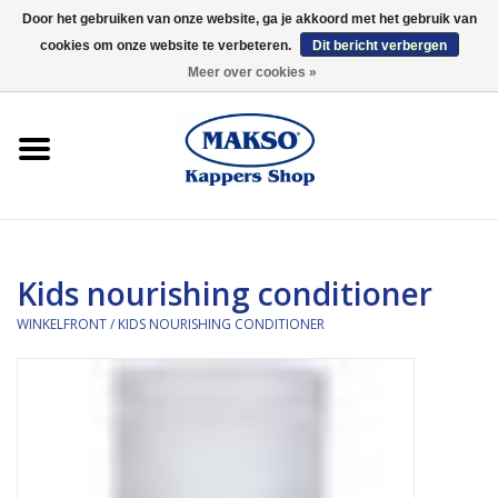
Door het gebruiken van onze website, ga je akkoord met het gebruik van
cookies om onze website te verbeteren.
Dit bericht verbergen
0 Artikelen - €0,00
Meer over cookies »
Winkelfront
Kappersproducten
Haarproducten
Kids nourishing conditioner
Kaaral
WINKELFRONT
/
KIDS NOURISHING CONDITIONER
360
Merken
Merken