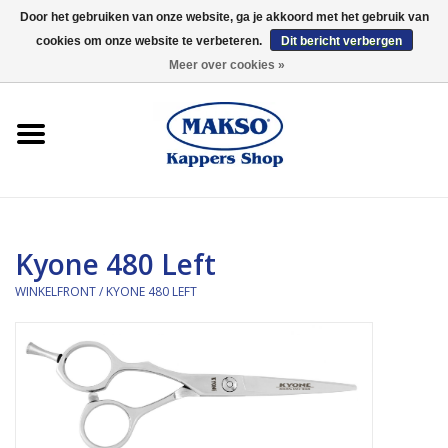
Door het gebruiken van onze website, ga je akkoord met het gebruik van
cookies om onze website te verbeteren.
Dit bericht verbergen
0 Artikelen - €0,00
Meer over cookies »
Winkelfront
Kappersproducten
Haarproducten
Kyone 480 Left
Kaaral
WINKELFRONT
/
KYONE 480 LEFT
360
Merken
Merken